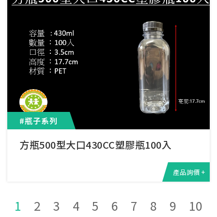
#瓶子系列
方瓶500型大口430CC塑膠瓶100入
產品詢價 +
1
2
3
4
5
6
7
8
9
10