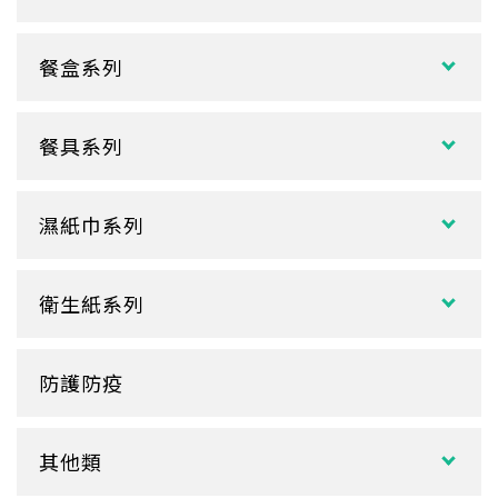
試飲小紙杯
各式湯碗
單P
餐盒系列
扁碗系列
雙P
中式餐盒
關東煮杯
口袋杯
餐具系列
日式餐盒
內襯蓋子
爆米花杯
吸管
花盒、盒底類
湯杯蓋
冰淇淋杯
濕紙巾系列
刀、叉、匙
自扣式餐盒、外帶盒
塑膠杯
扁濕巾
調棒
點心盒
捲口杯
衛生紙系列
圓濕巾
筷套
炸雞盒、PIZZA盒
蛋糕杯
大小抽
客製化濕紙巾
牙籤
塑膠餐盒
防護防疫
玻璃
盒裝面紙、補充包
餐墊紙
餐盤
醬料
捲筒式衛生紙
其他類
鋁箔盒
杯蓋
擦手紙、廚房紙巾、餐巾紙