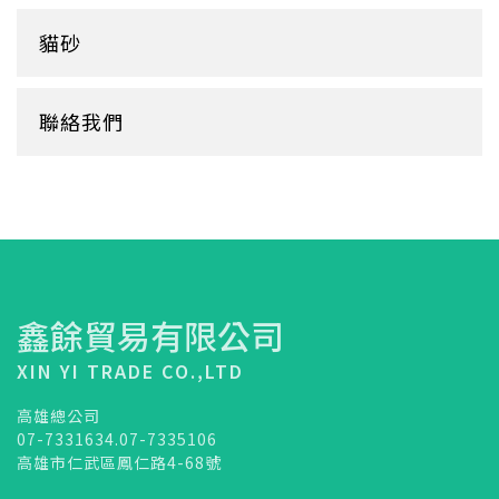
蛋糕盒
甜筒紙
杯套
衛生紙盒/架
貓砂
底襯
料理紙
杯架
牛皮
膠帶
杯墊
聯絡我們
內襯
橡皮圈
咖啡濾紙
餐盒蓋
清潔用品
鑫餘貿易有限公司
XIN YI TRADE CO.,LTD
高雄總公司
07-7331634.07-7335106
高雄市仁武區鳳仁路4-68號