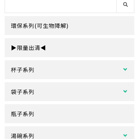
環保系列(可生物降解)
▶限量出清◀
杯子系列
紙熱飲杯系列
袋子系列
雙層紙杯
塑膠袋
單層紙杯
瓶子系列
冷熱共用杯系列
紙袋
冷飲杯
垃圾袋
湯碗系列