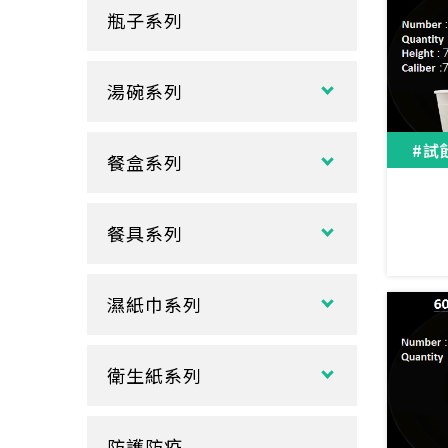
瓶子系列
冷熱共用杯系列
紙袋
冷飲杯
垃圾袋
湯碗系列
試飲小紙杯
各式湯碗
單P
#試
餐盒系列
扁碗系列
雙P
中式餐盒
關東煮杯
口袋杯
餐具系列
日式餐盒
內襯蓋子
爆米花杯
吸管
花盒、盒底類
湯杯蓋
冰淇淋杯
濕紙巾系列
刀、叉、匙
自扣式餐盒、外帶盒
塑膠杯
扁濕巾
調棒
點心盒
捲口杯
衛生紙系列
圓濕巾
筷套
炸雞盒、PIZZA盒
蛋糕杯
大小抽
客製化濕紙巾
牙籤
塑膠餐盒
防護防疫