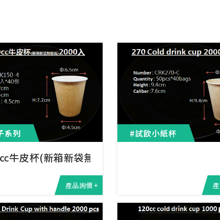
子系列
#試飲小紙杯
0cc牛皮杯(新箱新袋無條碼)200
產品詢價 +
產