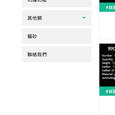
玻璃
盒裝面紙、補充包
餐墊紙
#試
餐盤
醬料
捲筒式衛生紙
其他類
鋁箔盒
杯蓋
擦手紙、廚房紙巾、餐巾紙
蛋糕盒
甜筒紙
杯套
衛生紙盒/架
貓砂
底襯
料理紙
杯架
牛皮
膠帶
杯墊
聯絡我們
內襯
橡皮圈
咖啡濾紙
餐盒蓋
清潔用品
#試