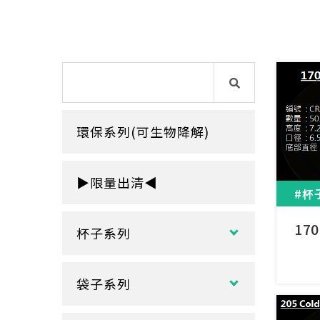
環保系列(可生物降解)
▶限量出清◀
#杯
17
杯子系列
紙熱飲杯系列
袋子系列
雙層紙杯
塑膠袋
單層紙杯