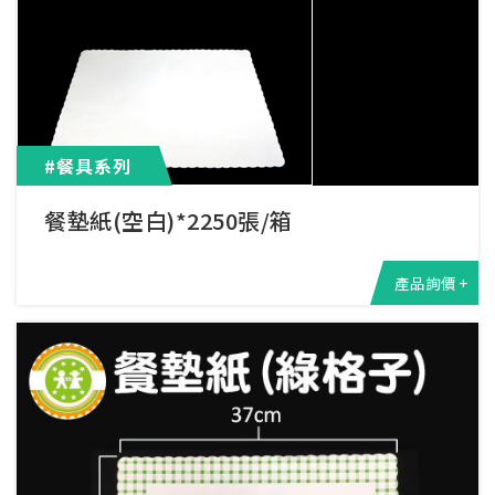
#餐具系列
餐墊紙(空白)*2250張/箱
產品詢價 +