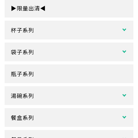
▶限量出清◀
杯子系列
紙熱飲杯系列
袋子系列
雙層紙杯
塑膠袋
單層紙杯
瓶子系列
冷熱共用杯系列
紙袋
冷飲杯
垃圾袋
湯碗系列
試飲小紙杯
各式湯碗
單P
餐盒系列
扁碗系列
雙P
中式餐盒
關東煮杯
口袋杯