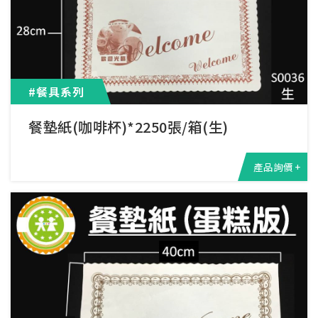
#餐具系列
餐墊紙(咖啡杯)*2250張/箱(生)
產品詢價 +