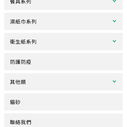
餐具系列
日式餐盒
內襯蓋子
爆米花杯
吸管
花盒、盒底類
湯杯蓋
冰淇淋杯
濕紙巾系列
刀、叉、匙
自扣式餐盒、外帶盒
塑膠杯
扁濕巾
調棒
點心盒
捲口杯
衛生紙系列
圓濕巾
筷套
炸雞盒、PIZZA盒
蛋糕杯
大小抽
客製化濕紙巾
牙籤
塑膠餐盒
防護防疫
玻璃
盒裝面紙、補充包
餐墊紙
餐盤
醬料
捲筒式衛生紙
其他類
鋁箔盒
杯蓋
擦手紙、廚房紙巾、餐巾紙
蛋糕盒
甜筒紙
杯套
衛生紙盒/架
貓砂
底襯
料理紙
杯架
牛皮
膠帶
杯墊
聯絡我們
內襯