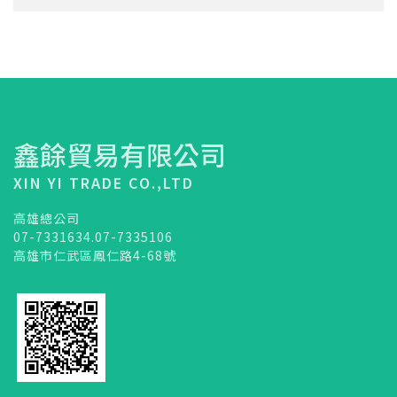
橡皮圈
咖啡濾紙
餐盒蓋
清潔用品
鑫餘貿易有限公司
XIN YI TRADE CO.,LTD
高雄總公司
07-7331634.07-7335106
高雄市仁武區鳳仁路4-68號