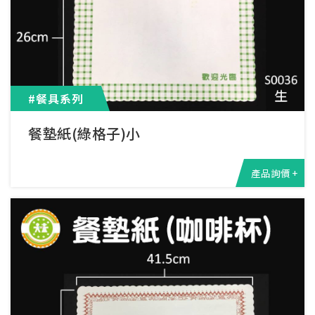
#餐具系列
餐墊紙(綠格子)小
產品詢價 +