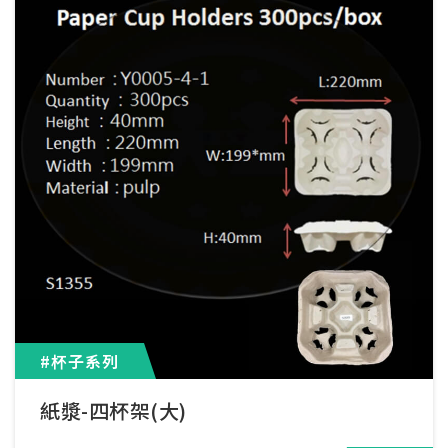
#杯子系列
紙漿-四杯架(大)