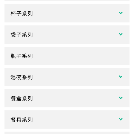
杯子系列
紙熱飲杯系列
袋子系列
雙層紙杯
塑膠袋
單層紙杯
瓶子系列
冷熱共用杯系列
紙袋
冷飲杯
垃圾袋
湯碗系列
試飲小紙杯
各式湯碗
單P
餐盒系列
扁碗系列
雙P
中式餐盒
關東煮杯
口袋杯
餐具系列
日式餐盒
內襯蓋子
爆米花杯
吸管