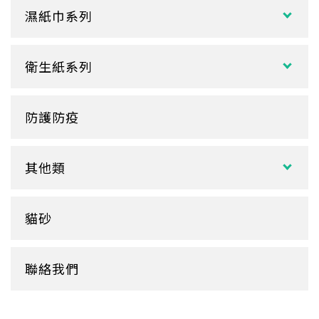
花盒、盒底類
湯杯蓋
冰淇淋杯
濕紙巾系列
刀、叉、匙
自扣式餐盒、外帶盒
塑膠杯
扁濕巾
調棒
點心盒
捲口杯
衛生紙系列
圓濕巾
筷套
炸雞盒、PIZZA盒
蛋糕杯
大小抽
客製化濕紙巾
牙籤
塑膠餐盒
防護防疫
玻璃
盒裝面紙、補充包
餐墊紙
餐盤
醬料
捲筒式衛生紙
其他類
鋁箔盒
杯蓋
擦手紙、廚房紙巾、餐巾紙
蛋糕盒
甜筒紙
杯套
衛生紙盒/架
貓砂
底襯
料理紙
杯架
牛皮
膠帶
杯墊
聯絡我們
內襯
橡皮圈
咖啡濾紙
餐盒蓋
清潔用品