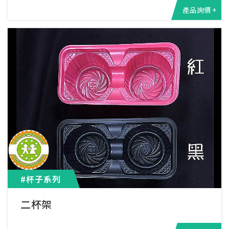
產品詢價 +
#杯子系列
二杯架