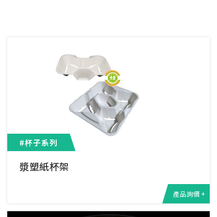
#杯子系列
漿塑紙杯架
產品詢價 +