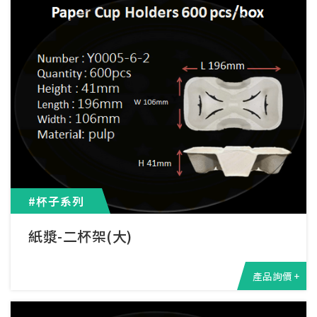
#杯子系列
紙漿-二杯架(大)
產品詢價 +