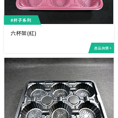
#杯子系列
六杯架(紅)
產品詢價 +