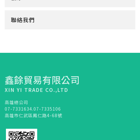
底襯
料理紙
杯架
牛皮
膠帶
杯墊
聯絡我們
內襯
橡皮圈
咖啡濾紙
餐盒蓋
清潔用品
鑫餘貿易有限公司
XIN YI TRADE CO.,LTD
高雄總公司
07-7331634.07-7335106
高雄市仁武區鳳仁路4-68號