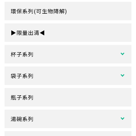
環保系列(可生物降解)
▶限量出清◀
杯子系列
紙熱飲杯系列
袋子系列
雙層紙杯
塑膠袋
單層紙杯
瓶子系列
冷熱共用杯系列
紙袋
冷飲杯
垃圾袋
湯碗系列
試飲小紙杯
各式湯碗
單P