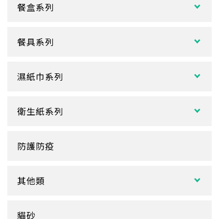
餐盒系列
扁碗系列
雙P
中式餐盒
關東煮杯
口袋杯
餐具系列
日式餐盒
內襯蓋子
爆米花杯
吸管
花盒、盒底類
湯杯蓋
冰淇淋杯
濕紙巾系列
刀、叉、匙
自扣式餐盒、外帶盒
塑膠杯
扁濕巾
調棒
點心盒
捲口杯
衛生紙系列
圓濕巾
筷套
炸雞盒、PIZZA盒
蛋糕杯
大小抽
客製化濕紙巾
牙籤
塑膠餐盒
防護防疫
玻璃
盒裝面紙、補充包
餐墊紙
餐盤
醬料
捲筒式衛生紙
其他類
鋁箔盒
杯蓋
擦手紙、廚房紙巾、餐巾紙
蛋糕盒
甜筒紙
杯套
衛生紙盒/架
貓砂