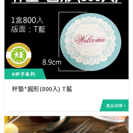
#杯子系列
杯墊*圓形(800入) T藍
產品詢價 +