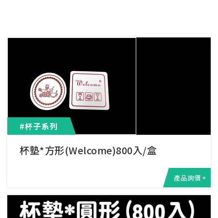
#杯子系列
杯墊*方形(Welcome)800入/盒
產品詢價 +