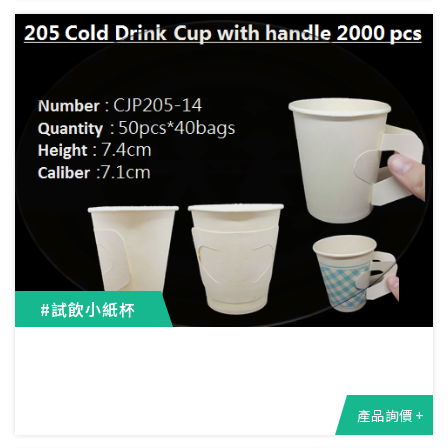
#試飲小紙杯
產品詢價 +