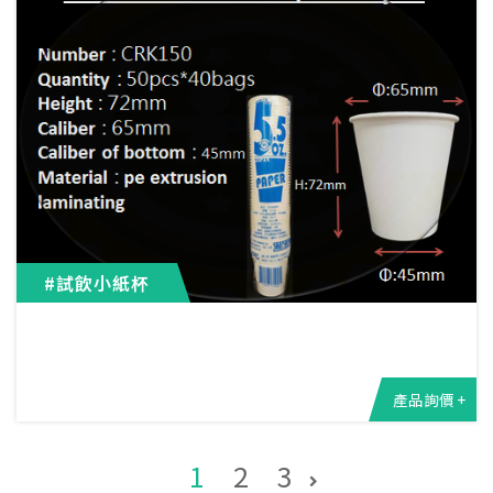
#試飲小紙杯
產品詢價 +
1
2
3