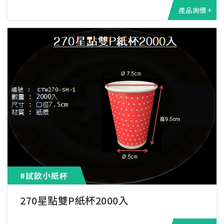
產品詢價 +
#試飲小紙杯
270星點雙P紙杯2000入