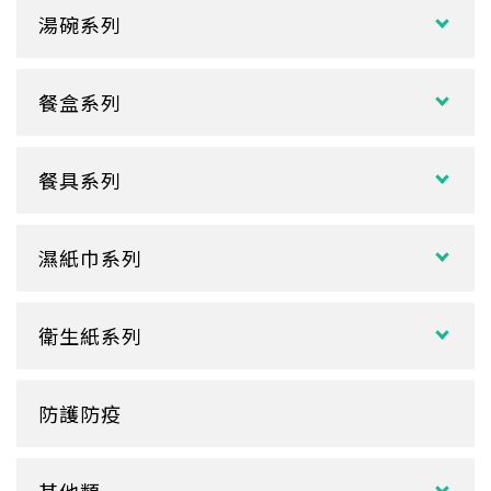
冷飲杯
垃圾袋
湯碗系列
試飲小紙杯
各式湯碗
單P
餐盒系列
扁碗系列
雙P
中式餐盒
關東煮杯
口袋杯
餐具系列
日式餐盒
內襯蓋子
爆米花杯
吸管
花盒、盒底類
湯杯蓋
冰淇淋杯
濕紙巾系列
刀、叉、匙
自扣式餐盒、外帶盒
塑膠杯
扁濕巾
調棒
點心盒
捲口杯
衛生紙系列
圓濕巾
筷套
炸雞盒、PIZZA盒
蛋糕杯
大小抽
客製化濕紙巾
牙籤
塑膠餐盒
防護防疫
玻璃
盒裝面紙、補充包
餐墊紙
餐盤
醬料
捲筒式衛生紙
其他類