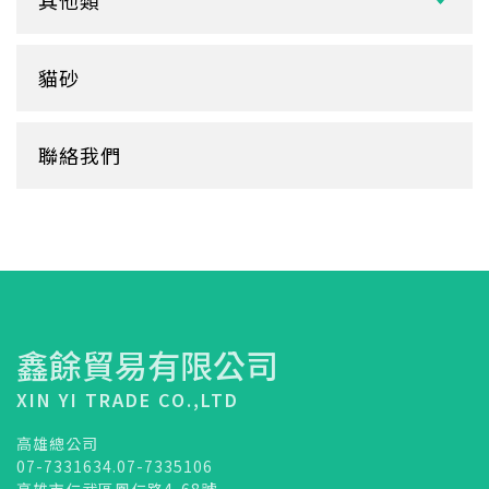
鋁箔盒
杯蓋
擦手紙、廚房紙巾、餐巾紙
蛋糕盒
甜筒紙
杯套
衛生紙盒/架
貓砂
底襯
料理紙
杯架
牛皮
膠帶
杯墊
聯絡我們
內襯
橡皮圈
咖啡濾紙
餐盒蓋
清潔用品
鑫餘貿易有限公司
XIN YI TRADE CO.,LTD
高雄總公司
07-7331634.07-7335106
高雄市仁武區鳳仁路4-68號