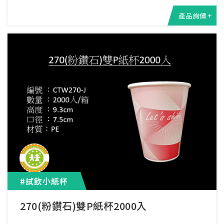
產品詢價 +
#試飲小紙杯
270(粉鑽石)雙P紙杯2000入