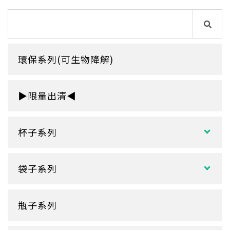
環保系列(可生物降解)
▶限量出清◀
杯子系列
紙熱飲杯系列
袋子系列
雙層紙杯
塑膠袋
單層紙杯
瓶子系列
冷熱共用杯系列
紙袋