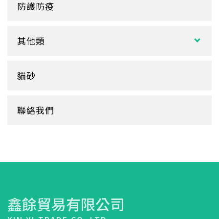
塑膠餐盒
防護防疫
玻璃
盒裝面紙、補充包
餐墊紙
餐盤
醬料
捲筒式衛生紙
其他類
鋁箔盒
杯蓋
擦手紙、廚房紙巾、餐巾紙
蛋糕盒
甜筒紙
杯套
衛生紙盒/架
貓砂
底襯
料理紙
杯架
牛皮
膠帶
杯墊
聯絡我們
內襯
橡皮圈
咖啡濾紙
餐盒蓋
清潔用品
鑫餘貿易有限公司