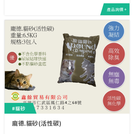
產品詢價 +
#貓砂
龐德.貓砂(活性碳)