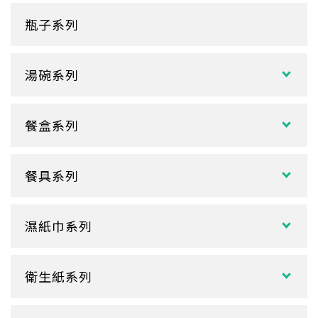
塑膠袋
單層紙杯
瓶子系列
冷熱共用杯系列
紙袋
冷飲杯
垃圾袋
湯碗系列
試飲小紙杯
各式湯碗
單P
餐盒系列
扁碗系列
雙P
中式餐盒
關東煮杯
口袋杯
餐具系列
日式餐盒
內襯蓋子
爆米花杯
吸管
花盒、盒底類
湯杯蓋
冰淇淋杯
濕紙巾系列
刀、叉、匙
自扣式餐盒、外帶盒
塑膠杯
扁濕巾
調棒
點心盒
捲口杯
衛生紙系列
圓濕巾
筷套
炸雞盒、PIZZA盒
蛋糕杯
大小抽
客製化濕紙巾
牙籤