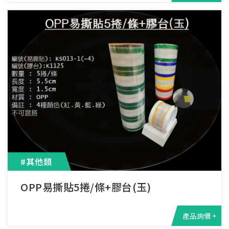
#其他類
OPP易撕貼5捲/條+膠台(玉)
產品詢價 +