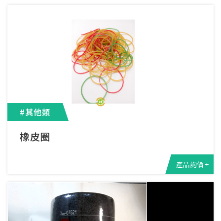
#其他類
橡皮圈
產品詢價 +