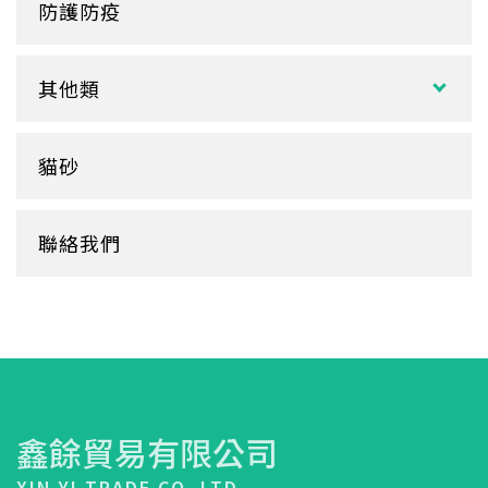
塑膠餐盒
防護防疫
玻璃
盒裝面紙、補充包
餐墊紙
餐盤
醬料
捲筒式衛生紙
其他類
鋁箔盒
杯蓋
擦手紙、廚房紙巾、餐巾紙
蛋糕盒
甜筒紙
杯套
衛生紙盒/架
貓砂
底襯
料理紙
杯架
牛皮
膠帶
杯墊
聯絡我們
內襯
橡皮圈
咖啡濾紙
餐盒蓋
清潔用品
鑫餘貿易有限公司
XIN YI TRADE CO.,LTD