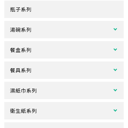
塑膠袋
單層紙杯
瓶子系列
冷熱共用杯系列
紙袋
冷飲杯
垃圾袋
湯碗系列
試飲小紙杯
各式湯碗
單P
餐盒系列
扁碗系列
雙P
中式餐盒
關東煮杯
口袋杯
餐具系列
日式餐盒
內襯蓋子
爆米花杯
吸管
花盒、盒底類
湯杯蓋
冰淇淋杯
濕紙巾系列
刀、叉、匙
自扣式餐盒、外帶盒
塑膠杯
扁濕巾
調棒
點心盒
捲口杯
衛生紙系列
圓濕巾
筷套
炸雞盒、PIZZA盒
蛋糕杯
大小抽
客製化濕紙巾
牙籤