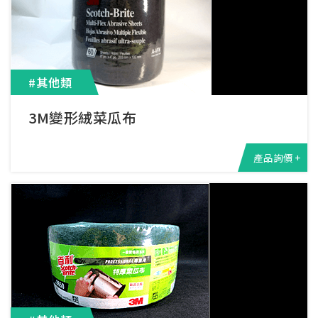
#其他類
3M變形絨菜瓜布
產品詢價 +