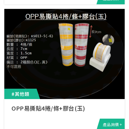
#其他類
OPP易撕貼4捲/條+膠台(玉)
產品詢價 +