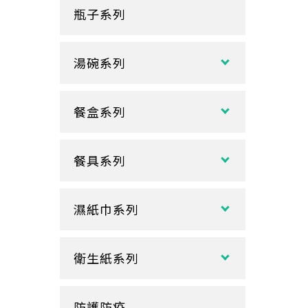
瓶子系列
冷熱共用杯系列
紙袋
冷飲杯
垃圾袋
湯碗系列
試飲小紙杯
各式湯碗
單P
餐盒系列
扁碗系列
雙P
中式餐盒
關東煮杯
口袋杯
餐具系列
日式餐盒
內襯蓋子
爆米花杯
吸管
花盒、盒底類
湯杯蓋
冰淇淋杯
濕紙巾系列
刀、叉、匙
自扣式餐盒、外帶盒
塑膠杯
扁濕巾
調棒
點心盒
捲口杯
衛生紙系列
圓濕巾
筷套
炸雞盒、PIZZA盒
蛋糕杯
大小抽
客製化濕紙巾
牙籤
塑膠餐盒
防護防疫