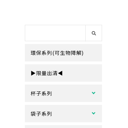
環保系列(可生物降解)
▶限量出清◀
杯子系列
紙熱飲杯系列
袋子系列
雙層紙杯
塑膠袋
單層紙杯