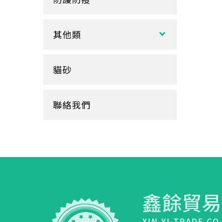
玻璃
盒裝面紙、補充包
餐墊紙
餐盤
醬料
捲筒式衛生紙
其他類
鋁箔盒
杯蓋
擦手紙、廚房紙巾、餐巾紙
蛋糕盒
甜筒紙
杯套
衛生紙盒/架
貓砂
底襯
料理紙
杯架
牛皮
膠帶
杯墊
聯絡我們
內襯
橡皮圈
咖啡濾紙
餐盒蓋
清潔用品
鑫餘貿易
XIN YI TRADE CO