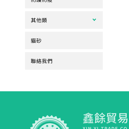
玻璃
盒裝面紙、補充包
餐墊紙
餐盤
醬料
捲筒式衛生紙
其他類
鋁箔盒
杯蓋
擦手紙、廚房紙巾、餐巾紙
蛋糕盒
甜筒紙
杯套
衛生紙盒/架
貓砂
底襯
料理紙
杯架
牛皮
膠帶
杯墊
聯絡我們
內襯
橡皮圈
咖啡濾紙
餐盒蓋
清潔用品
鑫餘貿易
XIN YI TRADE CO