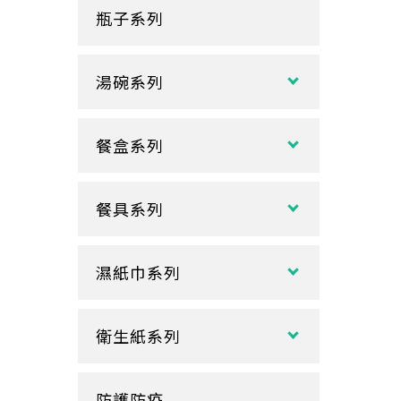
瓶子系列
冷熱共用杯系列
紙袋
冷飲杯
垃圾袋
湯碗系列
試飲小紙杯
各式湯碗
單P
餐盒系列
扁碗系列
雙P
中式餐盒
關東煮杯
口袋杯
餐具系列
日式餐盒
內襯蓋子
爆米花杯
吸管
花盒、盒底類
湯杯蓋
冰淇淋杯
濕紙巾系列
刀、叉、匙
自扣式餐盒、外帶盒
塑膠杯
扁濕巾
調棒
點心盒
捲口杯
衛生紙系列
圓濕巾
筷套
炸雞盒、PIZZA盒
蛋糕杯
大小抽
客製化濕紙巾
牙籤
塑膠餐盒
防護防疫