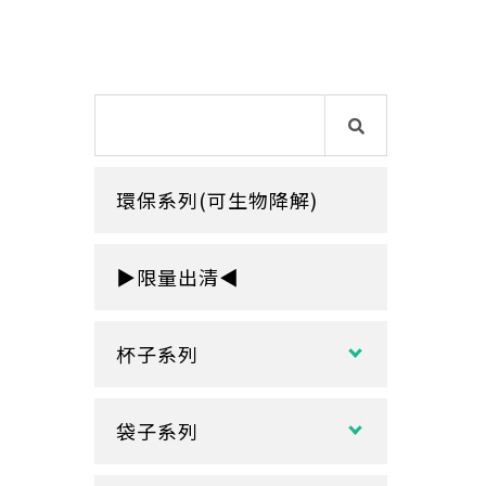
環保系列(可生物降解)
▶限量出清◀
杯子系列
紙熱飲杯系列
袋子系列
雙層紙杯
塑膠袋
單層紙杯