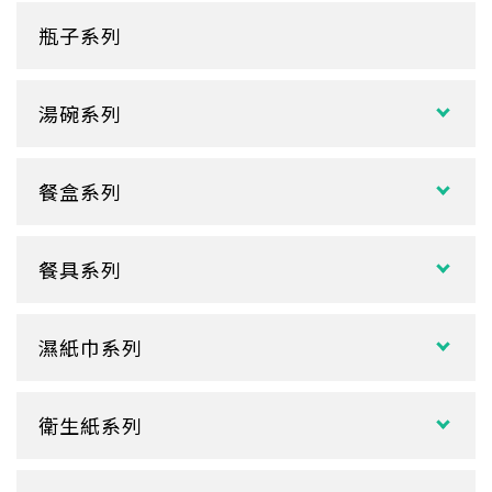
塑膠袋
單層紙杯
瓶子系列
冷熱共用杯系列
紙袋
冷飲杯
垃圾袋
湯碗系列
試飲小紙杯
各式湯碗
單P
餐盒系列
扁碗系列
雙P
中式餐盒
關東煮杯
口袋杯
餐具系列
日式餐盒
內襯蓋子
爆米花杯
吸管
花盒、盒底類
湯杯蓋
冰淇淋杯
濕紙巾系列
刀、叉、匙
自扣式餐盒、外帶盒
塑膠杯
扁濕巾
調棒
點心盒
捲口杯
衛生紙系列
圓濕巾
筷套
炸雞盒、PIZZA盒
蛋糕杯
大小抽
客製化濕紙巾
牙籤