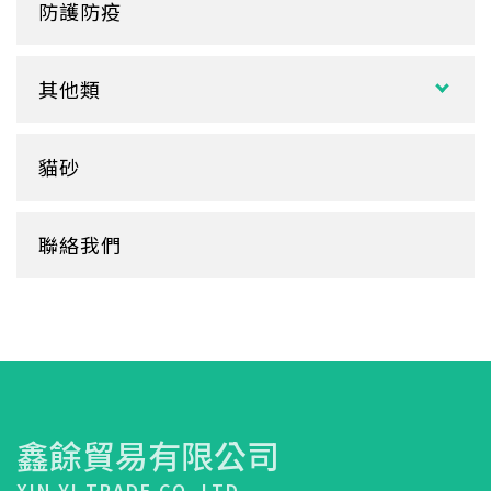
塑膠餐盒
防護防疫
玻璃
盒裝面紙、補充包
餐墊紙
餐盤
醬料
捲筒式衛生紙
其他類
鋁箔盒
杯蓋
擦手紙、廚房紙巾、餐巾紙
蛋糕盒
甜筒紙
杯套
衛生紙盒/架
貓砂
底襯
料理紙
杯架
牛皮
膠帶
杯墊
聯絡我們
內襯
橡皮圈
咖啡濾紙
餐盒蓋
清潔用品
鑫餘貿易有限公司
XIN YI TRADE CO.,LTD