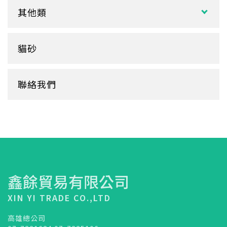
捲筒式衛生紙
其他類
鋁箔盒
杯蓋
擦手紙、廚房紙巾、餐巾紙
蛋糕盒
甜筒紙
杯套
衛生紙盒/架
貓砂
底襯
料理紙
杯架
牛皮
膠帶
杯墊
聯絡我們
內襯
橡皮圈
咖啡濾紙
餐盒蓋
清潔用品
鑫餘貿易有限公司
XIN YI TRADE CO.,LTD
高雄總公司