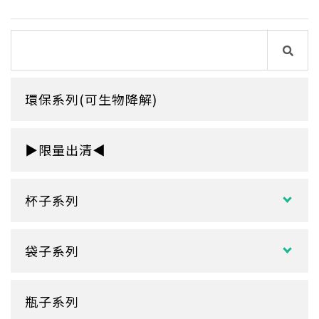
環保系列(可生物降解)
▶限量出清◀
杯子系列
紙熱飲杯系列
袋子系列
雙層紙杯
塑膠袋
單層紙杯
瓶子系列
冷熱共用杯系列
紙袋