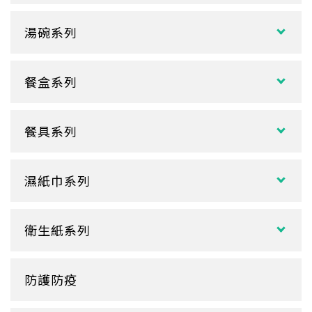
冷飲杯
垃圾袋
湯碗系列
試飲小紙杯
各式湯碗
單P
餐盒系列
扁碗系列
雙P
中式餐盒
關東煮杯
口袋杯
餐具系列
日式餐盒
內襯蓋子
爆米花杯
吸管
花盒、盒底類
湯杯蓋
冰淇淋杯
濕紙巾系列
刀、叉、匙
自扣式餐盒、外帶盒
塑膠杯
扁濕巾
調棒
點心盒
捲口杯
衛生紙系列
圓濕巾
筷套
炸雞盒、PIZZA盒
蛋糕杯
大小抽
客製化濕紙巾
牙籤
塑膠餐盒
防護防疫
玻璃
盒裝面紙、補充包
餐墊紙
餐盤
醬料