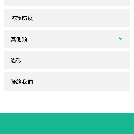
圓濕巾
筷套
炸雞盒、PIZZA盒
蛋糕杯
大小抽
客製化濕紙巾
牙籤
塑膠餐盒
防護防疫
玻璃
盒裝面紙、補充包
餐墊紙
餐盤
醬料
捲筒式衛生紙
其他類
鋁箔盒
杯蓋
擦手紙、廚房紙巾、餐巾紙
蛋糕盒
甜筒紙
杯套
衛生紙盒/架
貓砂
底襯
料理紙
杯架
牛皮
膠帶
杯墊
聯絡我們
內襯
橡皮圈
咖啡濾紙
餐盒蓋
清潔用品