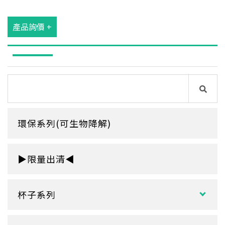
產品詢價 +
環保系列(可生物降解)
▶限量出清◀
杯子系列
紙熱飲杯系列