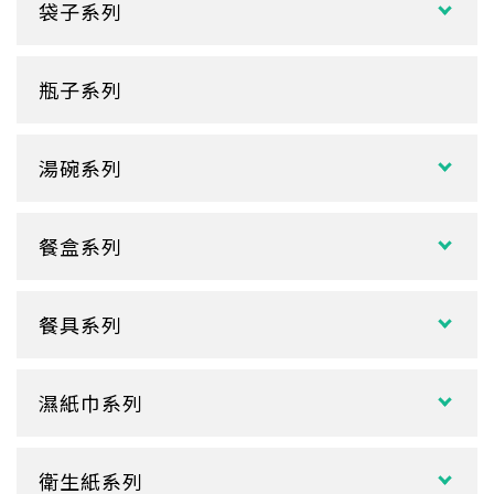
袋子系列
雙層紙杯
塑膠袋
單層紙杯
瓶子系列
冷熱共用杯系列
紙袋
冷飲杯
垃圾袋
湯碗系列
試飲小紙杯
各式湯碗
單P
餐盒系列
扁碗系列
雙P
中式餐盒
關東煮杯
口袋杯
餐具系列
日式餐盒
內襯蓋子
爆米花杯
吸管
花盒、盒底類
湯杯蓋
冰淇淋杯
濕紙巾系列
刀、叉、匙
自扣式餐盒、外帶盒
塑膠杯
扁濕巾
調棒
點心盒
捲口杯
衛生紙系列