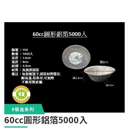
#餐盒系列
60cc圓形鋁箔5000入