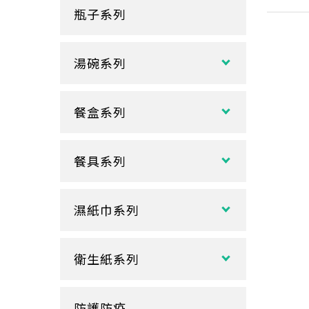
瓶子系列
冷熱共用杯系列
紙袋
冷飲杯
垃圾袋
湯碗系列
試飲小紙杯
各式湯碗
單P
餐盒系列
扁碗系列
雙P
中式餐盒
關東煮杯
口袋杯
餐具系列
日式餐盒
內襯蓋子
爆米花杯
吸管
花盒、盒底類
湯杯蓋
冰淇淋杯
濕紙巾系列
刀、叉、匙
自扣式餐盒、外帶盒
塑膠杯
扁濕巾
調棒
點心盒
捲口杯
衛生紙系列
圓濕巾
筷套
炸雞盒、PIZZA盒
蛋糕杯
大小抽
客製化濕紙巾
牙籤
塑膠餐盒
防護防疫