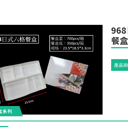
96
餐盒
產品詢
盒系列