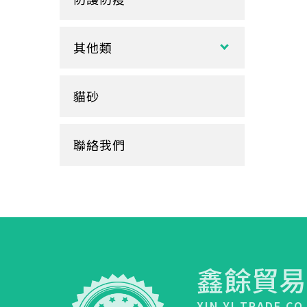
玻璃
盒裝面紙、補充包
餐墊紙
餐盤
醬料
捲筒式衛生紙
其他類
鋁箔盒
杯蓋
擦手紙、廚房紙巾、餐巾紙
蛋糕盒
甜筒紙
杯套
衛生紙盒/架
貓砂
底襯
料理紙
杯架
牛皮
膠帶
杯墊
聯絡我們
內襯
橡皮圈
咖啡濾紙
餐盒蓋
清潔用品
鑫餘貿易
XIN YI TRADE CO