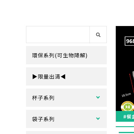
環保系列(可生物降解)
▶限量出清◀
杯子系列
紙熱飲杯系列
#餐
袋子系列
雙層紙杯
塑膠袋
單層紙杯