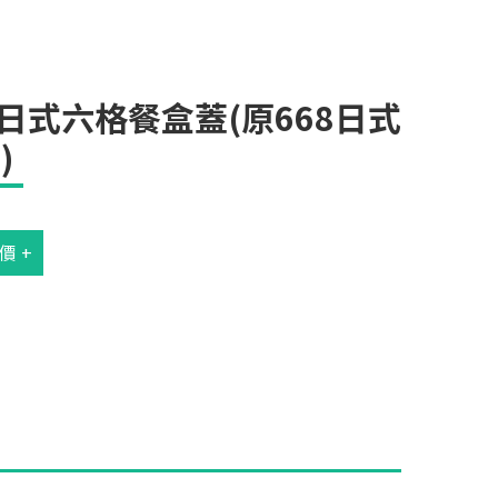
8日式六格餐盒蓋(原668日式
)
價 +