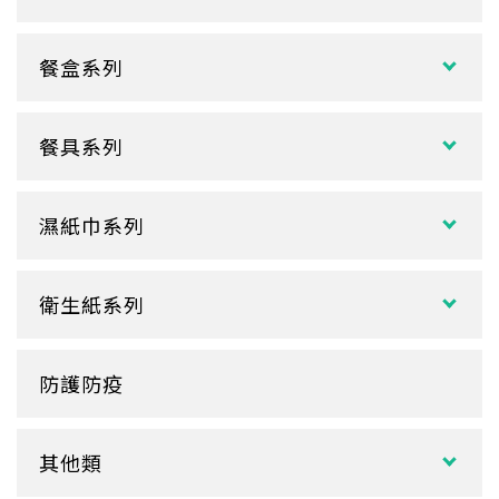
試飲小紙杯
各式湯碗
單P
餐盒系列
扁碗系列
雙P
中式餐盒
關東煮杯
口袋杯
餐具系列
日式餐盒
內襯蓋子
爆米花杯
吸管
花盒、盒底類
湯杯蓋
冰淇淋杯
濕紙巾系列
刀、叉、匙
自扣式餐盒、外帶盒
塑膠杯
扁濕巾
調棒
點心盒
捲口杯
衛生紙系列
圓濕巾
筷套
炸雞盒、PIZZA盒
蛋糕杯
大小抽
客製化濕紙巾
牙籤
塑膠餐盒
防護防疫
玻璃
盒裝面紙、補充包
餐墊紙
餐盤
醬料
捲筒式衛生紙
其他類
鋁箔盒
杯蓋
擦手紙、廚房紙巾、餐巾紙