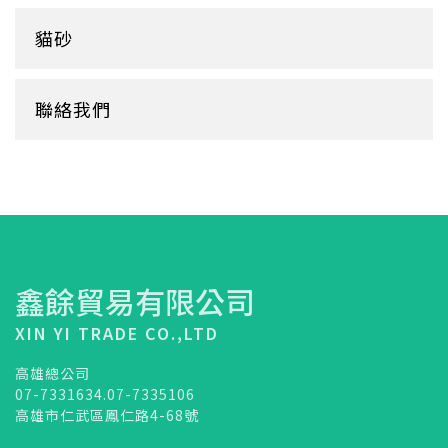
蛋糕盒
甜筒紙
杯套
衛生紙盒/架
貓砂
底襯
料理紙
杯架
牛皮
膠帶
杯墊
聯絡我們
內襯
橡皮圈
咖啡濾紙
餐盒蓋
清潔用品
鑫餘貿易有限公司
XIN YI TRADE CO.,LTD
高雄總公司
07-7331634.07-7335106
高雄市仁武區鳳仁路4-68號