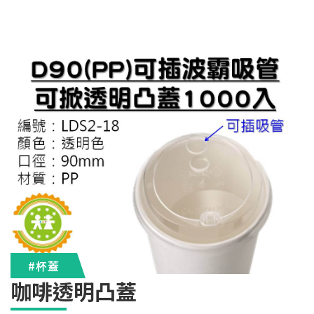
#杯蓋
咖啡透明凸蓋