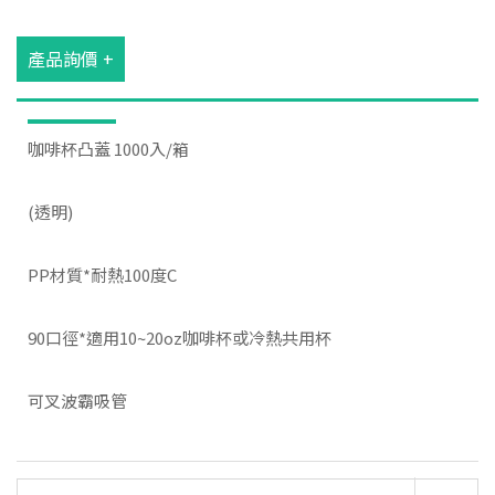
產品詢價 +
咖啡杯凸蓋 1000入/箱
(透明)
PP材質*耐熱100度C
90口徑*適用10~20oz咖啡杯或冷熱共用杯
可叉波霸吸管