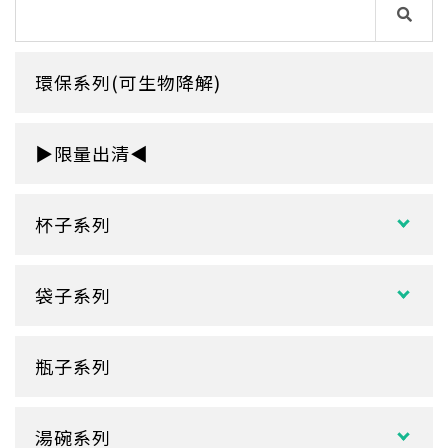
環保系列(可生物降解)
▶限量出清◀
杯子系列
紙熱飲杯系列
袋子系列
雙層紙杯
塑膠袋
單層紙杯
瓶子系列
冷熱共用杯系列
紙袋
冷飲杯
垃圾袋
湯碗系列