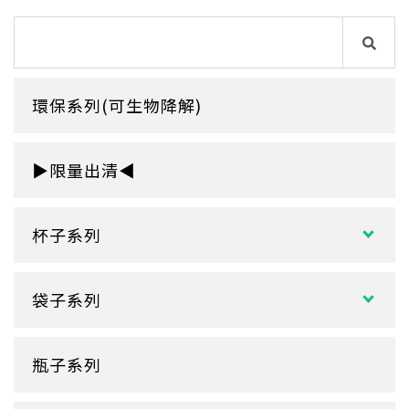
環保系列(可生物降解)
▶限量出清◀
杯子系列
紙熱飲杯系列
袋子系列
雙層紙杯
塑膠袋
單層紙杯
瓶子系列
冷熱共用杯系列
紙袋