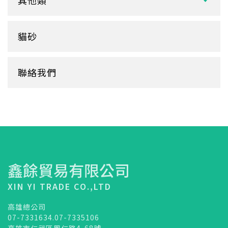
其他類
鋁箔盒
杯蓋
擦手紙、廚房紙巾、餐巾紙
蛋糕盒
甜筒紙
杯套
衛生紙盒/架
貓砂
底襯
料理紙
杯架
牛皮
膠帶
杯墊
聯絡我們
內襯
橡皮圈
咖啡濾紙
餐盒蓋
清潔用品
鑫餘貿易有限公司
XIN YI TRADE CO.,LTD
高雄總公司
07-7331634.07-7335106