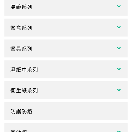
冷飲杯
垃圾袋
湯碗系列
試飲小紙杯
各式湯碗
單P
餐盒系列
扁碗系列
雙P
中式餐盒
關東煮杯
口袋杯
餐具系列
日式餐盒
內襯蓋子
爆米花杯
吸管
花盒、盒底類
湯杯蓋
冰淇淋杯
濕紙巾系列
刀、叉、匙
自扣式餐盒、外帶盒
塑膠杯
扁濕巾
調棒
點心盒
捲口杯
衛生紙系列
圓濕巾
筷套
炸雞盒、PIZZA盒
蛋糕杯
大小抽
客製化濕紙巾
牙籤
塑膠餐盒
防護防疫
玻璃
盒裝面紙、補充包
餐墊紙
餐盤
醬料
捲筒式衛生紙