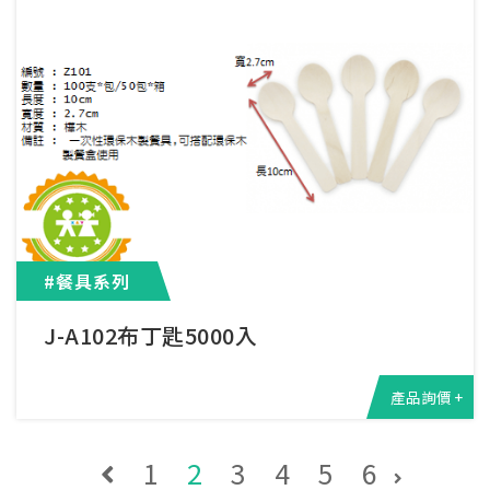
#餐具系列
J-A102布丁匙5000入
產品詢價 +
1
2
3
4
5
6