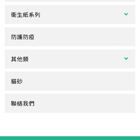
塑膠杯
扁濕巾
調棒
點心盒
捲口杯
衛生紙系列
圓濕巾
筷套
炸雞盒、PIZZA盒
蛋糕杯
大小抽
客製化濕紙巾
牙籤
塑膠餐盒
防護防疫
玻璃
盒裝面紙、補充包
餐墊紙
餐盤
醬料
捲筒式衛生紙
其他類
鋁箔盒
杯蓋
擦手紙、廚房紙巾、餐巾紙
蛋糕盒
甜筒紙
杯套
衛生紙盒/架
貓砂
底襯
料理紙
杯架
牛皮
膠帶
杯墊
聯絡我們
內襯
橡皮圈
咖啡濾紙
餐盒蓋
清潔用品