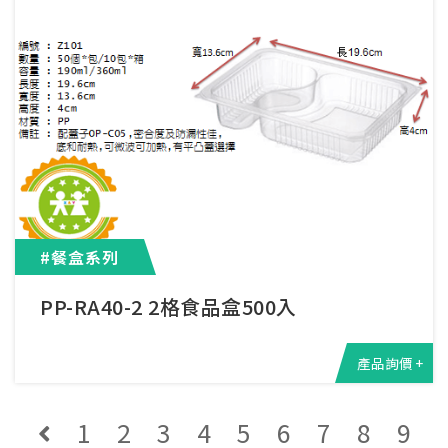
#餐盒系列
PP-RA40-2 2格食品盒500入
產品詢價 +
1
2
3
4
5
6
7
8
9