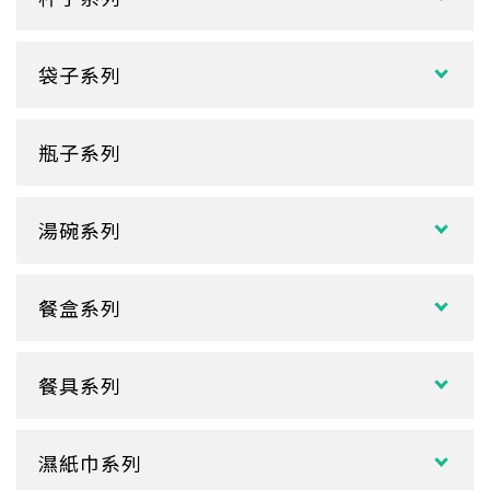
紙熱飲杯系列
袋子系列
雙層紙杯
塑膠袋
單層紙杯
瓶子系列
冷熱共用杯系列
紙袋
冷飲杯
垃圾袋
湯碗系列
試飲小紙杯
各式湯碗
單P
餐盒系列
扁碗系列
雙P
中式餐盒
關東煮杯
口袋杯
餐具系列
日式餐盒
內襯蓋子
爆米花杯
吸管
花盒、盒底類
湯杯蓋
冰淇淋杯
濕紙巾系列
刀、叉、匙
自扣式餐盒、外帶盒