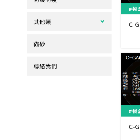
玻璃
盒裝面紙、補充包
餐墊紙
#餐
餐盤
醬料
捲筒式衛生紙
其他類
鋁箔盒
C-
杯蓋
擦手紙、廚房紙巾、餐巾紙
蛋糕盒
甜筒紙
杯套
衛生紙盒/架
貓砂
底襯
料理紙
杯架
牛皮
膠帶
杯墊
聯絡我們
內襯
橡皮圈
咖啡濾紙
餐盒蓋
清潔用品
#餐
C-