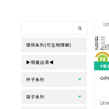
環保系列(可生物降解)
▶限量出清◀
#餐
OP
杯子系列
紙熱飲杯系列
袋子系列
雙層紙杯
塑膠袋
單層紙杯