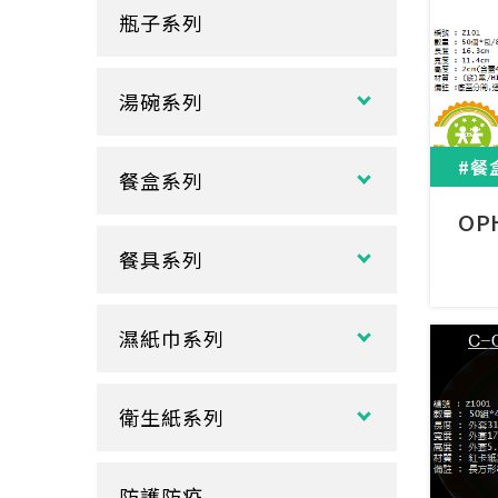
瓶子系列
冷熱共用杯系列
紙袋
冷飲杯
垃圾袋
湯碗系列
試飲小紙杯
各式湯碗
單P
#餐
餐盒系列
扁碗系列
雙P
OP
中式餐盒
關東煮杯
口袋杯
餐具系列
日式餐盒
內襯蓋子
爆米花杯
吸管
花盒、盒底類
湯杯蓋
冰淇淋杯
濕紙巾系列
刀、叉、匙
自扣式餐盒、外帶盒
塑膠杯
扁濕巾
調棒
點心盒
捲口杯
衛生紙系列
圓濕巾
筷套
炸雞盒、PIZZA盒
蛋糕杯
大小抽
客製化濕紙巾
牙籤
塑膠餐盒
防護防疫