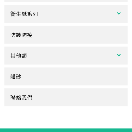
塑膠杯
扁濕巾
調棒
點心盒
捲口杯
衛生紙系列
圓濕巾
筷套
炸雞盒、PIZZA盒
蛋糕杯
大小抽
客製化濕紙巾
牙籤
塑膠餐盒
防護防疫
玻璃
盒裝面紙、補充包
餐墊紙
餐盤
醬料
捲筒式衛生紙
其他類
鋁箔盒
杯蓋
擦手紙、廚房紙巾、餐巾紙
蛋糕盒
甜筒紙
杯套
衛生紙盒/架
貓砂
底襯
料理紙
杯架
牛皮
膠帶
杯墊
聯絡我們
內襯
橡皮圈
咖啡濾紙
餐盒蓋
清潔用品