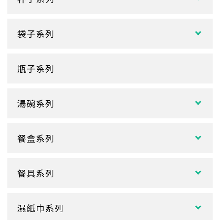
紙熱飲杯系列
袋子系列
雙層紙杯
塑膠袋
單層紙杯
瓶子系列
冷熱共用杯系列
紙袋
冷飲杯
垃圾袋
湯碗系列
試飲小紙杯
各式湯碗
單P
餐盒系列
扁碗系列
雙P
中式餐盒
關東煮杯
口袋杯
餐具系列
日式餐盒
內襯蓋子
爆米花杯
吸管
花盒、盒底類
湯杯蓋
冰淇淋杯
濕紙巾系列
刀、叉、匙
自扣式餐盒、外帶盒