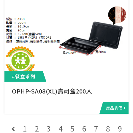
#餐盒系列
OPHP-SA08(XL)壽司盒200入
產品詢價 +
1
2
3
4
5
6
7
8
9