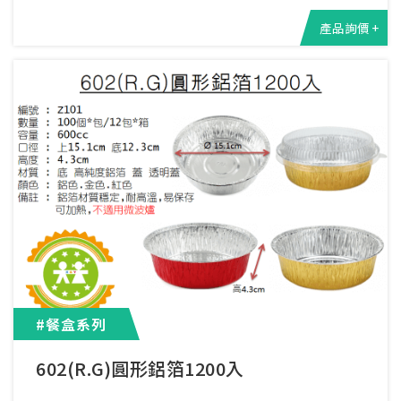
產品詢價 +
#餐盒系列
602(R.G)圓形鋁箔1200入