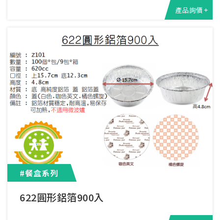
產品詢價 +
#餐盒系列
622圓形鋁箔900入