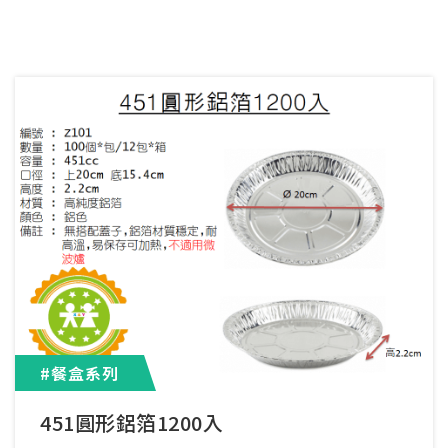
#餐盒系列
451圓形鋁箔1200入