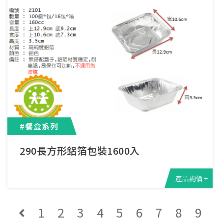
#餐盒系列
290長方形鋁箔包裝1600入
產品詢價 +
1
2
3
4
5
6
7
8
9