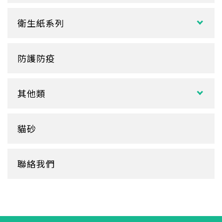
塑膠杯
扁濕巾
調棒
點心盒
捲口杯
衛生紙系列
圓濕巾
筷套
炸雞盒、PIZZA盒
蛋糕杯
大小抽
客製化濕紙巾
牙籤
塑膠餐盒
防護防疫
玻璃
盒裝面紙、補充包
餐墊紙
餐盤
醬料
捲筒式衛生紙
其他類
鋁箔盒
杯蓋
擦手紙、廚房紙巾、餐巾紙
蛋糕盒
甜筒紙
杯套
衛生紙盒/架
貓砂
底襯
料理紙
杯架
牛皮
膠帶
杯墊
聯絡我們
內襯
橡皮圈
咖啡濾紙
餐盒蓋
清潔用品