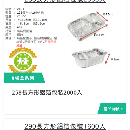
#餐盒系列
258長方形鋁箔包裝2000入
產品詢價 +