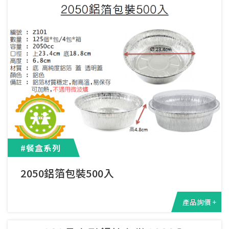
#餐盒系列
2050鋁箔包裝500入
產品詢價 +