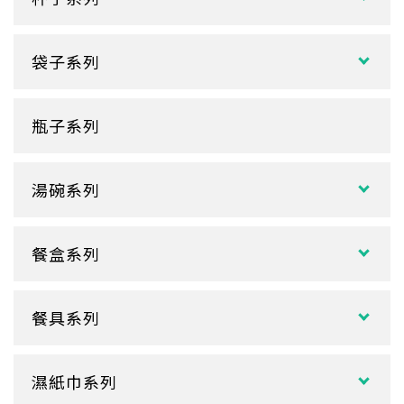
紙熱飲杯系列
袋子系列
雙層紙杯
塑膠袋
單層紙杯
瓶子系列
冷熱共用杯系列
紙袋
冷飲杯
垃圾袋
湯碗系列
試飲小紙杯
各式湯碗
單P
餐盒系列
扁碗系列
雙P
中式餐盒
關東煮杯
口袋杯
餐具系列
日式餐盒
內襯蓋子
爆米花杯
吸管
花盒、盒底類
湯杯蓋
冰淇淋杯
濕紙巾系列
刀、叉、匙
自扣式餐盒、外帶盒