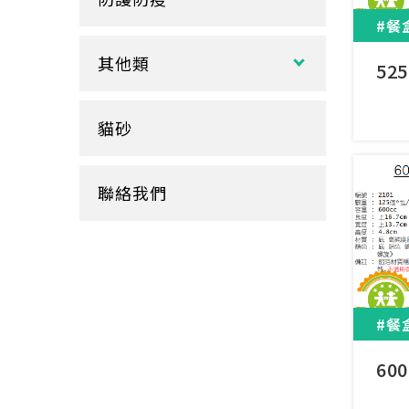
玻璃
盒裝面紙、補充包
餐墊紙
#餐
餐盤
醬料
捲筒式衛生紙
其他類
鋁箔盒
52
杯蓋
擦手紙、廚房紙巾、餐巾紙
蛋糕盒
甜筒紙
杯套
衛生紙盒/架
貓砂
底襯
料理紙
杯架
牛皮
膠帶
杯墊
聯絡我們
內襯
橡皮圈
咖啡濾紙
餐盒蓋
清潔用品
#餐
60