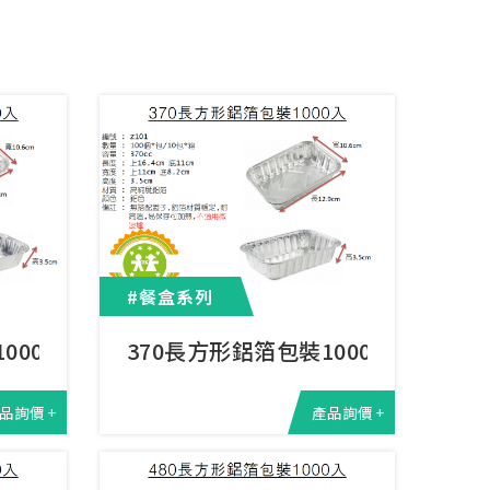
#餐盒系列
000入
370長方形鋁箔包裝1000入
品詢價 +
產品詢價 +