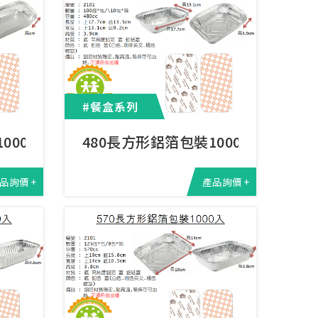
#餐盒系列
000入
480長方形鋁箔包裝1000入
品詢價 +
產品詢價 +