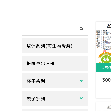
環保系列(可生物降解)
▶限量出清◀
#餐
30
杯子系列
紙熱飲杯系列
袋子系列
雙層紙杯
塑膠袋
單層紙杯