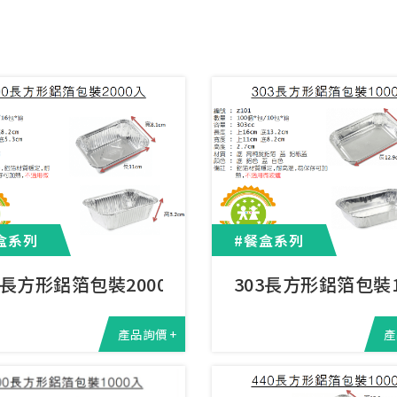
盒系列
#餐盒系列
0長方形鋁箔包裝2000入
303長方形鋁箔包裝1
產品詢價 +
產