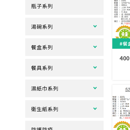
瓶子系列
冷熱共用杯系列
紙袋
冷飲杯
垃圾袋
湯碗系列
試飲小紙杯
各式湯碗
單P
#餐
餐盒系列
扁碗系列
雙P
40
中式餐盒
關東煮杯
口袋杯
餐具系列
日式餐盒
內襯蓋子
爆米花杯
吸管
花盒、盒底類
湯杯蓋
冰淇淋杯
濕紙巾系列
刀、叉、匙
自扣式餐盒、外帶盒
塑膠杯
扁濕巾
調棒
點心盒
捲口杯
衛生紙系列
圓濕巾
筷套
炸雞盒、PIZZA盒
蛋糕杯
大小抽
客製化濕紙巾
牙籤
塑膠餐盒
防護防疫