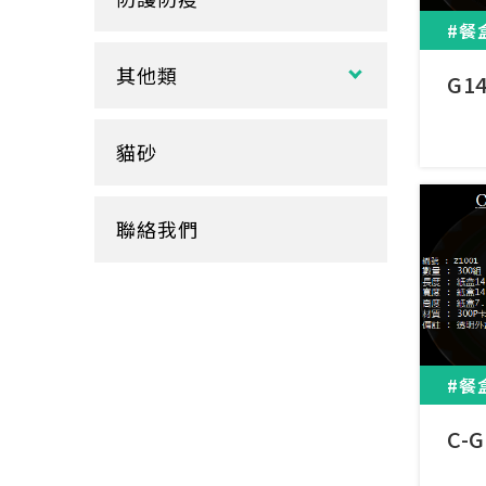
玻璃
盒裝面紙、補充包
餐墊紙
#餐
餐盤
醬料
捲筒式衛生紙
其他類
鋁箔盒
G1
杯蓋
擦手紙、廚房紙巾、餐巾紙
蛋糕盒
甜筒紙
杯套
衛生紙盒/架
貓砂
底襯
料理紙
杯架
牛皮
膠帶
杯墊
聯絡我們
內襯
橡皮圈
咖啡濾紙
餐盒蓋
清潔用品
#餐
C-