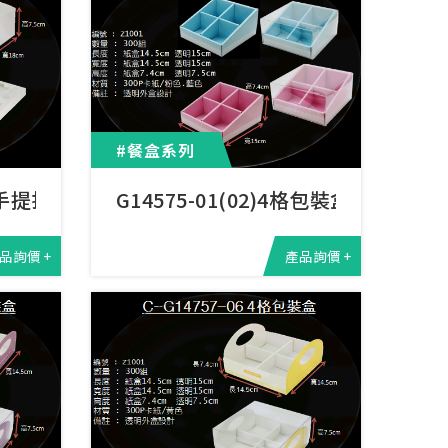
#餐盒系列
開窗手提折疊盒
G14575-01(02)4格包裝盒
品詢價 +
產品詢價 +