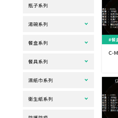
瓶子系列
冷熱共用杯系列
紙袋
冷飲杯
垃圾袋
湯碗系列
試飲小紙杯
各式湯碗
單P
#餐
餐盒系列
扁碗系列
雙P
C-
中式餐盒
關東煮杯
口袋杯
餐具系列
日式餐盒
內襯蓋子
爆米花杯
吸管
花盒、盒底類
湯杯蓋
冰淇淋杯
濕紙巾系列
刀、叉、匙
自扣式餐盒、外帶盒
塑膠杯
扁濕巾
調棒
點心盒
捲口杯
衛生紙系列
圓濕巾
筷套
炸雞盒、PIZZA盒
蛋糕杯
大小抽
客製化濕紙巾
牙籤
塑膠餐盒
防護防疫