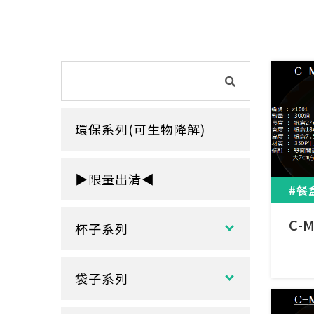
環保系列(可生物降解)
▶限量出清◀
#餐
C-
杯子系列
紙熱飲杯系列
袋子系列
雙層紙杯
塑膠袋
單層紙杯