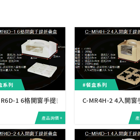
盒系列
#餐盒系列
MR6D-1 6格開窗手提折疊盒
C-MR4H-2 4入
產品詢價 +
產