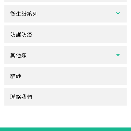
塑膠杯
扁濕巾
調棒
點心盒
捲口杯
衛生紙系列
圓濕巾
筷套
炸雞盒、PIZZA盒
蛋糕杯
大小抽
客製化濕紙巾
牙籤
塑膠餐盒
防護防疫
玻璃
盒裝面紙、補充包
餐墊紙
餐盤
醬料
捲筒式衛生紙
其他類
鋁箔盒
杯蓋
擦手紙、廚房紙巾、餐巾紙
蛋糕盒
甜筒紙
杯套
衛生紙盒/架
貓砂
底襯
料理紙
杯架
牛皮
膠帶
杯墊
聯絡我們
內襯
橡皮圈
咖啡濾紙
餐盒蓋
清潔用品