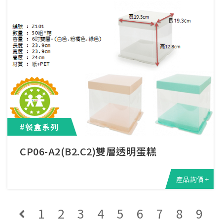
#餐盒系列
CP06-A2(B2.C2)雙層透明蛋糕
產品詢價 +
1
2
3
4
5
6
7
8
9