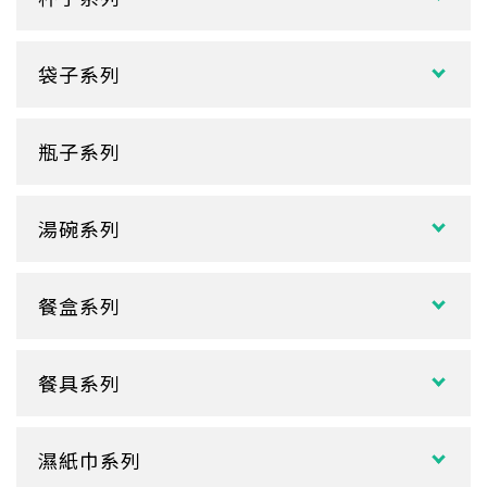
紙熱飲杯系列
袋子系列
雙層紙杯
塑膠袋
單層紙杯
瓶子系列
冷熱共用杯系列
紙袋
冷飲杯
垃圾袋
湯碗系列
試飲小紙杯
各式湯碗
單P
餐盒系列
扁碗系列
雙P
中式餐盒
關東煮杯
口袋杯
餐具系列
日式餐盒
內襯蓋子
爆米花杯
吸管
花盒、盒底類
湯杯蓋
冰淇淋杯
濕紙巾系列
刀、叉、匙
自扣式餐盒、外帶盒